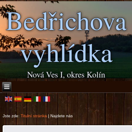
Bedřichova
vyhlídka
Nová Ves I, okres Kolín
Jste zde:
Titulní stránka
|
Najdete nás