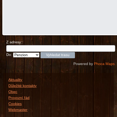
Z adresy::
Do:
Powered by
Phoca
Maps
Aktuality
Důležité kontakty
Obec
Provozní řád
Cookies
Webmaster